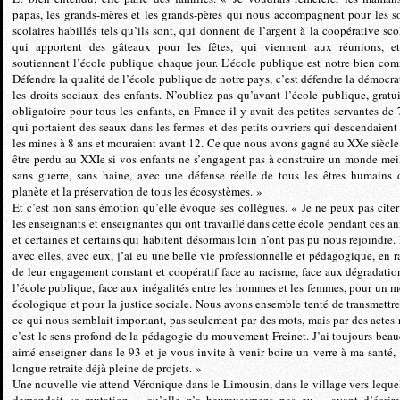
papas, les grands-mères et les grands-pères qui nous accompagnent pour les so
scolaires habillés tels qu’ils sont, qui donnent de l’argent à la coopérative scol
qui apportent des gâteaux pour les fêtes, qui viennent aux réunions, e
soutiennent l’école publique chaque jour. L’école publique est notre bien co
Défendre la qualité de l’école publique de notre pays, c’est défendre la démocrat
les droits sociaux des enfants. N’oubliez pas qu’avant l’école publique, gratui
obligatoire pour tous les enfants, en France il y avait des petites servantes de 
qui portaient des seaux dans les fermes et des petits ouvriers qui descendaient
les mines à 8 ans et mouraient avant 12. Ce que nous avons gagné au XXe siècle
être perdu au XXIe si vos enfants ne s’engagent pas à construire un monde meil
sans guerre, sans haine, avec une défense réelle de tous les êtres humains 
planète et la préservation de tous les écosystèmes. »
Et c’est non sans émotion qu’elle évoque ses collègues. « Je ne peux pas citer
les enseignants et enseignantes qui ont travaillé dans cette école pendant ces an
et certaines et certains qui habitent désormais loin n’ont pas pu nous rejoindre.
avec elles, avec eux, j’ai eu une belle vie professionnelle et pédagogique, en r
de leur engagement constant et coopératif face au racisme, face aux dégradatio
l’école publique, face aux inégalités entre les hommes et les femmes, pour un 
écologique et pour la justice sociale. Nous avons ensemble tenté de transmettre
ce qui nous semblait important, pas seulement par des mots, mais par des actes r
c’est le sens profond de la pédagogie du mouvement Freinet. J’ai toujours bea
aimé enseigner dans le 93 et je vous invite à venir boire un verre à ma santé,
longue retraite déjà pleine de projets. »
Une nouvelle vie attend Véronique dans le Limousin, dans le village vers lequel