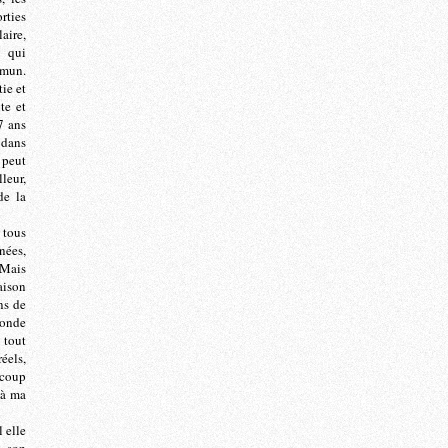
rties
aire,
t qui
mmun.
ie et
te et
7 ans
 dans
 peut
leur,
de la
 tous
nées,
 Mais
aison
ns de
monde
 tout
éels,
ucoup
 à ma
 elle