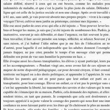
salaire différé, réservé à ceux qui en ont besoin, comme les malades pou
indemnités de maladie, et que c’est la partie la plus juste du salaire. Défendez 
ligne qui est celle de la justice sociale et non une charge. Après avoir travaillé 
à 61 ans, sans arrêt, je vais pouvoir aboutir mes propres projets : vivre à la camp
voyager l’hiver, cultiver mon jardin au printemps, cuisiner mes légumes. »
Elle ose aussi parler de ceux avec qui elle a été injuste. « Vous pouvez lever les
bras et bouger les mains, je sais que j’ai été injuste de nombreuses fois. Parfois, j
inattentive, souvent je suis débordée, et dans l’urgence, on fait souvent le pire.
bien travailler, il faut savoir prendre son temps, réfléchir, se relaxer. Souvent j’a
sans raison, et j’ai bafoué l’idée même que je me fais de l’éducation au re
d’autrui, pour laquelle il est indispensable que les adultes donnent l’exemple
jamais frapper, ne pas crier, prendre le temps d’un message clair qui perm
défendre son point de vue sans humilier la personne en face. »
Elle évoque aussi les classes transplantées, les élèves y ayant participé, leurs pa
et les accompagnateurs. « Pendant vingt ans, nous avons fait de ces séjours u
majeur de notre dispositif pédagogique, car pour devenir citoyen, il faut connaît
territoire sur lequel on a des droits politiques, et apprendre à l’apprécier. Je vo
féliciter les parents qui ont eu peur parce que leur enfant est parti en c
transplantée, pour leur courage. Élever un enfant, ce n’est pas le protéger sans c
c’est lui apprendre la liberté, lui transmettre des savoirs et des valeurs qui le re
capable de s’émanciper de sa maison. Parfois, cela demande des ruptures, et elles
rendent tristes, en tant que parents. Je comprends que cela soit douloureux et
toujours apprécié à sa juste valeur le courage des parents qui nous font une im
confiance en nous laissant partir avec les êtres qu’ils chérissent le plus au monde
Et bien entendu, elle parle des familles. « Je voudrais remercier les mamans