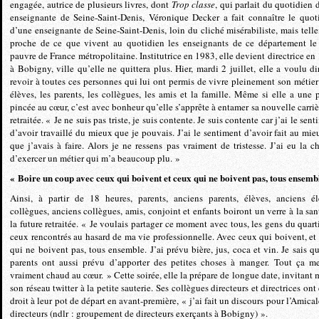
engagée, autrice de plusieurs livres, dont
Trop classe
, qui parlait du quotidien 
enseignante de Seine-Saint-Denis, Véronique Decker a fait connaître le quot
d’une enseignante de Seine-Saint-Denis, loin du cliché misérabiliste, mais tell
proche de ce que vivent au quotidien les enseignants de ce département le
pauvre de France métropolitaine. Institutrice en 1983, elle devient directrice en
à Bobigny, ville qu’elle ne quittera plus. Hier, mardi 2 juillet, elle a voulu di
revoir à toutes ces personnes qui lui ont permis de vivre pleinement son métier 
élèves, les parents, les collègues, les amis et la famille. Même si elle a une p
pincée au cœur, c’est avec bonheur qu’elle s’apprête à entamer sa nouvelle carriè
retraitée. « Je ne suis pas triste, je suis contente. Je suis contente car j’ai le sen
d’avoir travaillé du mieux que je pouvais. J’ai le sentiment d’avoir fait au mie
que j’avais à faire. Alors je ne ressens pas vraiment de tristesse. J’ai eu la c
d’exercer un métier qui m’a beaucoup plu. »
« Boire un coup avec ceux qui boivent et ceux qui ne boivent pas, tous ensemb
Ainsi, à partir de 18 heures, parents, anciens parents, élèves, anciens él
collègues, anciens collègues, amis, conjoint et enfants boiront un verre à la san
la future retraitée. « Je voulais partager ce moment avec tous, les gens du quarti
ceux rencontrés au hasard de ma vie professionnelle. Avec ceux qui boivent, et
qui ne boivent pas, tous ensemble. J’ai prévu bière, jus, coca et vin. Je sais qu
parents ont aussi prévu d’apporter des petites choses à manger. Tout ça me
vraiment chaud au cœur. » Cette soirée, elle la prépare de longue date, invitant
son réseau twitter à la petite sauterie. Ses collègues directeurs et directrices ont
droit à leur pot de départ en avant-première, « j’ai fait un discours pour l’Amical
directeurs (ndlr : groupement de directeurs exerçants à Bobigny) ».