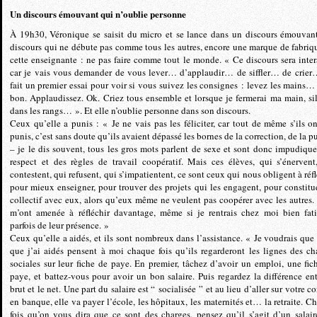
Un discours émouvant qui n’oublie personne
À 19h30, Véronique se saisit du micro et se lance dans un discours émouvan
discours qui ne débute pas comme tous les autres, encore une marque de fabriq
cette enseignante : ne pas faire comme tout le monde. « Ce discours sera intera
car je vais vous demander de vous lever… d’applaudir… de siffler… de crie
fait un premier essai pour voir si vous suivez les consignes : levez les mains… 
bon. Applaudissez. Ok. Criez tous ensemble et lorsque je fermerai ma main, si
dans les rangs… ». Et elle n’oublie personne dans son discours.
Ceux qu’elle a punis : « Je ne vais pas les féliciter, car tout de même s’ils on
punis, c’est sans doute qu’ils avaient dépassé les bornes de la correction, de la p
– je le dis souvent, tous les gros mots parlent de sexe et sont donc impudique
respect et des règles de travail coopératif. Mais ces élèves, qui s’énervent
contestent, qui refusent, qui s’impatientent, ce sont ceux qui nous obligent à réfl
pour mieux enseigner, pour trouver des projets qui les engagent, pour constitu
collectif avec eux, alors qu’eux même ne veulent pas coopérer avec les autres.
m’ont amenée à réfléchir davantage, même si je rentrais chez moi bien fat
parfois de leur présence. »
Ceux qu’elle a aidés, et ils sont nombreux dans l’assistance. « Je voudrais que
que j’ai aidés pensent à moi chaque fois qu’ils regarderont les lignes des ch
sociales sur leur fiche de paye. En premier, tâchez d’avoir un emploi, une fic
paye, et battez-vous pour avoir un bon salaire. Puis regardez la différence ent
brut et le net. Une part du salaire est “ socialisée ” et au lieu d’aller sur votre 
en banque, elle va payer l’école, les hôpitaux, les maternités et… la retraite. C
fois qu’on vous dira que ce sont des charges, pensez qu’il s’agit d’un salair