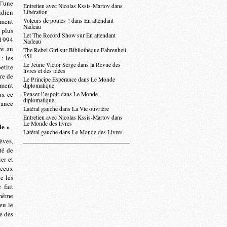
d’une
Entretien avec Nicolas Kssis-Martov dans
idien
Libération
ement
Voleurs de poules ! dans En attendant
Nadeau
 plus
Let The Record Show sur En attendant
 1994
Nadeau
re au
The Rebel Girl sur Bibliothèque Fahrenheit
451
: les
Le Jeune Victor Serge dans la Revue des
etite
livres et des idées
re de
Le Principe Espérance dans Le Monde
timent
diplomatique
ux ce
Penser l’espoir dans Le Monde
diplomatique
hance
Latéral gauche dans La Vie ouvrière
Entretien avec Nicolas Kssis-Martov dans
Le Monde des livres
le »
Latéral gauche dans Le Monde des Livres
èves,
té de
er et
 ceux
e les
 fait
 même
 eu le
e des