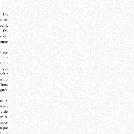
t. Un
ue de
ctif,
r… On
c’est
lence
t été
udeur
s, du
, qui
échir
er un
 Tous
iguée
 ceux
arges
he de
re le
compte
haque
e, un