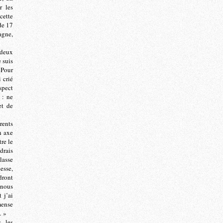
r les
cette
de 17
agne,
 deux
e suis
 Pour
i crié
spect
 : ne
et de
rents
n axe
re le
udrais
lasse
esse,
ndront
 nous
 j’ai
mense
. »
, les