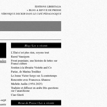
ÉDITIONS LIBERTALIA
>
BLOG & REVUE DE PRESSE
>
VÉRONIQUE DECKER DANS LE CAFÉ PÉDAGOGIQUE
Blog / Les + récents
L’État n’est plus rien, soyons tout
Raoul Vaneigem
alien
Front populaire, une histoire de luttes sur
France culture
Soutien à la librairie Violette and Co
Parias, de Marina Touilliez
Le Jeune Victor Serge sur À contretemps
Rencontre avec Francesca Abanese
Michèle Audin (1954-2025)
Traduire et diffuser en arabe Dix questions
sur l’anarchisme
Ciao Giusti
-sept
Revue de Presse / Les + récents
nante