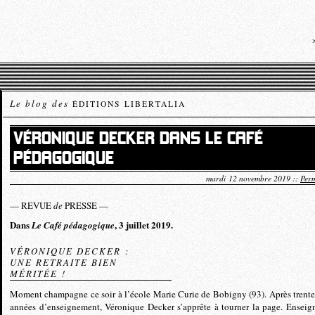
Le blog des
ÉDITIONS LIBERTALIA
VÉRONIQUE DECKER DANS LE CAFÉ
PÉDAGOGIQUE
mardi 12 novembre 2019 ::
Perm
— REVUE
de
PRESSE —
Dans
, 3 juillet 2019.
Le Café pédagogique
VÉRONIQUE DECKER :
UNE RETRAITE BIEN
MÉRITÉE !
Moment champagne ce soir à l’école Marie Curie de Bobigny (93). Après trente
années d’enseignement, Véronique Decker s’apprête à tourner la page. Enseig