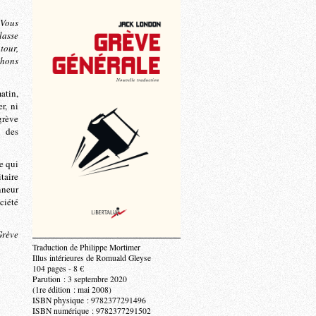
.Vous
lasse
tour,
chons
atin,
r, ni
grève
e des
e qui
taire
nneur
ciété
Grève
Traduction de Philippe Mortimer
Illus intérieures de Romuald Gleyse
104 pages - 8 €
Parution : 3 septembre 2020
(1re édition : mai 2008)
ISBN physique : 9782377291496
ISBN numérique : 9782377291502