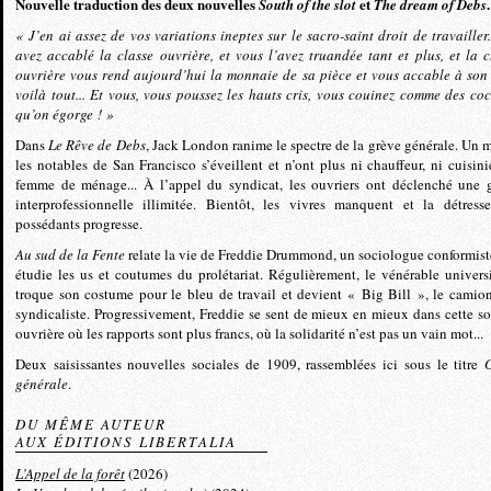
Nouvelle traduction des deux nouvelles
et
.
South of the slot
The dream of Debs
« J’en ai assez de vos variations ineptes sur le sacro-saint droit de travailler
avez accablé la classe ouvrière, et vous l’avez truandée tant et plus, et la c
ouvrière vous rend aujourd’hui la monnaie de sa pièce et vous accable à son 
voilà tout... Et vous, vous poussez les hauts cris, vous couinez comme des co
qu’on égorge ! »
Dans
Le Rêve de Debs
, Jack London ranime le spectre de la grève générale. Un m
les notables de San Francisco s’éveillent et n’ont plus ni chauffeur, ni cuisinie
femme de ménage... À l’appel du syndicat, les ouvriers ont déclenché une 
interprofessionnelle illimitée. Bientôt, les vivres manquent et la détress
possédants progresse.
Au sud de la Fente
relate la vie de Freddie Drummond, un sociologue conformist
étudie les us et coutumes du prolétariat. Régulièrement, le vénérable universi
troque son costume pour le bleu de travail et devient « Big Bill », le camio
syndicaliste. Progressivement, Freddie se sent de mieux en mieux dans cette so
ouvrière où les rapports sont plus francs, où la solidarité n’est pas un vain mot...
Deux saisissantes nouvelles sociales de 1909, rassemblées ici sous le titre
générale
.
DU MÊME AUTEUR
AUX ÉDITIONS LIBERTALIA
L’Appel de la forêt
(2026)