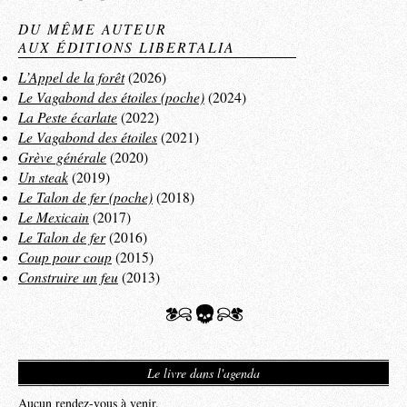
DU MÊME AUTEUR
AUX ÉDITIONS LIBERTALIA
L’Appel de la forêt
(2026)
Le Vagabond des étoiles (poche)
(2024)
La Peste écarlate
(2022)
Le Vagabond des étoiles
(2021)
Grève générale
(2020)
Un steak
(2019)
Le Talon de fer (poche)
(2018)
Le Mexicain
(2017)
Le Talon de fer
(2016)
Coup pour coup
(2015)
Construire un feu
(2013)
Le livre dans l'agenda
Aucun rendez-vous à venir.