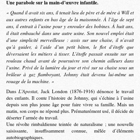
Une parabole sur la main-d’œuvre infantile.
« Quand il avait six ans, il tenait lieu de père et de mère à Will et
aux autres enfants en bas âge de la maisonnée. À l’âge de sept
ans, il entrait à l’usine pour y enrouler des bobines. À huit ans,
il était embauché dans une autre usine. Son nouvel emploi était
d’une simplicité merveilleuse : assis sur une chaise, il n’avait
qu’à guider, à l’aide d’un petit bâton, le flot d’étoffe que
déversaient les métiers à tisser. L’étoffe passait ensuite sur un
rouleau chaud avant de poursuivre son chemin ailleurs dans
l’usine. Privé de la lumière du jour et rivé sur sa chaise sous un
brûleur à gaz flamboyant, Johnny était devenu lui-même un
rouage de la machine. »
L’Apostat
Dans
, Jack London (1876-1916) dénonce le travail
des enfants. Il conte l’histoire de Johnny, qui s’échine à l’usine
depuis son plus jeune âge pour faire vivre sa famille. Mais un
matin, son corps ne répond plus. Prématurément usé, il décide de
déserter l’armée du travail.
Une révolte rimbaldienne teintée de naturalisme ; une nouvelle
saisissante, insuffisamment connue, mêlée d’éléments
autobiographiques.