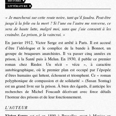
HISTOIRE
LITTÉRATURE
« Je marcherai sur cette route noire, tant qu’il faudra. Peut-être
jusqu’à la folie ou la mort ? Si l’une ou l’autre me renverse, ce
sera de haute lutte, malgré moi, sans que j’aie consenti à les
craindre. La prison, je la vaincrai. »
En janvier 1912, Victor Serge est arrêté à Paris. Il est accusé
d’être l’idéologue et le complice de la bande à Bonnot, un
groupe de braqueurs anarchistes. Il va passer cinq années en
prison, à la Santé puis à Melun. En 1930, il publie ce premier
roman chez Rieder. Un récit « vécu », à caractère
autobiographique, où le premier plan est occupé par l’épopée
d’êtres humains qui luttent, échouent et triomphent. Ce « roman
polyphonique de compassion et de solidarité » (Susan Sontag)
est un grand livre sur la prison. À bien des égards, il anticipe les
recherches de Michel Foucault décrivant avec force détails
l’horreur des prisons et de leur fonctionnement.
L’AUTEUR
Victor Serge
est né en 1890 à Bruxelles, mort à Mexico en