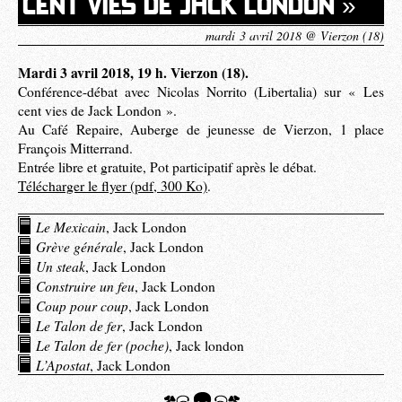
CENT VIES DE JACK LONDON »
mardi 3 avril 2018 @ Vierzon (18)
Mardi 3 avril 2018, 19 h. Vierzon (18).
Conférence-débat avec Nicolas Norrito (Libertalia) sur « Les
cent vies de Jack London ».
Au Café Repaire, Auberge de jeunesse de Vierzon, 1 place
François Mitterrand.
Entrée libre et gratuite, Pot participatif après le débat.
Télécharger le flyer (pdf, 300 Ko)
.
Le Mexicain
, Jack London
Grève générale
, Jack London
Un steak
, Jack London
Construire un feu
, Jack London
Coup pour coup
, Jack London
Le Talon de fer
, Jack London
Le Talon de fer (poche)
, Jack london
L’Apostat
, Jack London