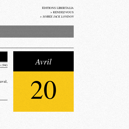
ÉDITIONS LIBERTALIA
>
RENDEZ-VOUS
>
SOIRÉE JACK LONDON
Avril
s (94)
20
aval,