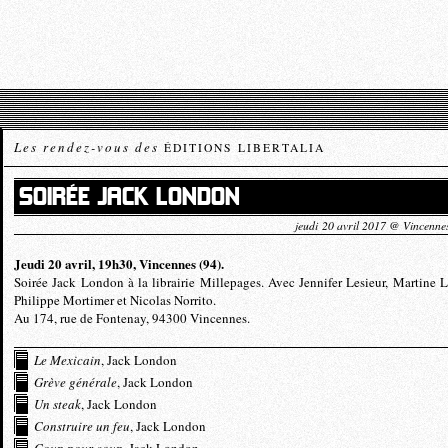
Les rendez-vous des
ÉDITIONS LIBERTALIA
SOIRÉE JACK LONDON
jeudi 20 avril 2017 @ Vincenne
Jeudi 20 avril, 19h30, Vincennes (94).
Soirée Jack London à la librairie Millepages. Avec Jennifer Lesieur, Martine L
Philippe Mortimer et Nicolas Norrito.
Au 174, rue de Fontenay, 94300 Vincennes.
Le Mexicain
, Jack London
Grève générale
, Jack London
Un steak
, Jack London
Construire un feu
, Jack London